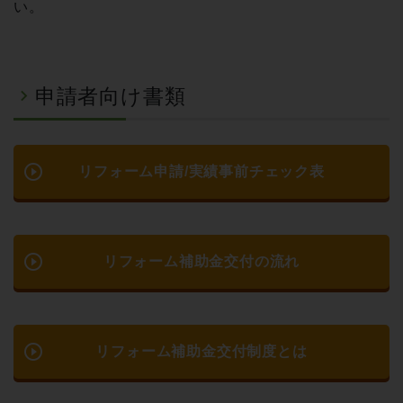
い。
申請者向け書類
play_circle_outline
リフォーム申請/実績事前チェック表
play_circle_outline
リフォーム補助金交付の流れ
play_circle_outline
リフォーム補助金交付制度とは