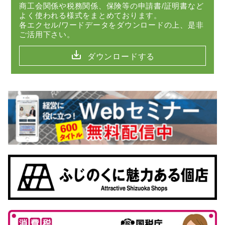
商工会関係や税務関係、保険等の申請書/証明書など
よく使われる様式をまとめております。
各エクセル/ワードデータをダウンロードの上、是非
ご活用下さい。
save_alt
ダウンロードする