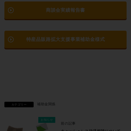
play_circle_outline
商談会実績報告書
play_circle_outline
特産品販路拡大支援事業補助金様式
補助金関係
カテゴリー
お知らせ
前の記事