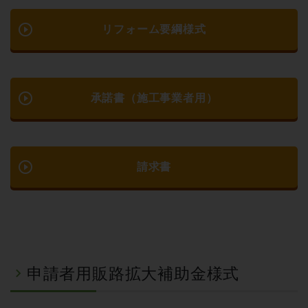
play_circle_outline
リフォーム要綱様式
play_circle_outline
承諾書（施工事業者用）
play_circle_outline
請求書
申請者用販路拡大補助金様式