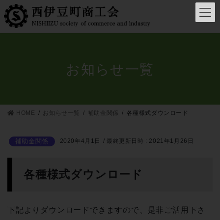
コ
ナ
ン
ビ
テ
ゲ
ン
ー
ツ
シ
へ
ョ
お知らせ一覧
ス
ン
キ
に
ッ
移
プ
動
HOME
お知らせ一覧
補助金関係
各種様式ダウンロード
補助金関係
2020年4月1日
/ 最終更新日時 :
2021年1月26日
各種様式ダウンロード
下記よりダウンロードできますので、是非ご活用下さ