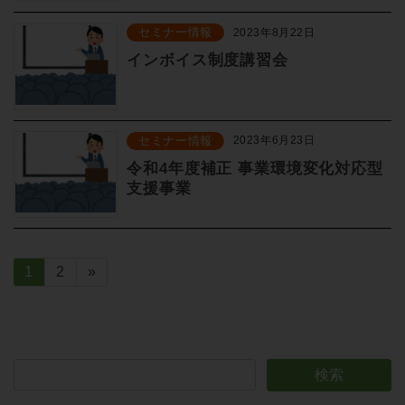
セミナー情報
2023年8月22日
インボイス制度講習会
セミナー情報
2023年6月23日
令和4年度補正 事業環境変化対応型
支援事業
固
1
固
2
»
定
定
ペ
ペ
投
ー
ー
稿
ジ
ジ
ナ
ビ