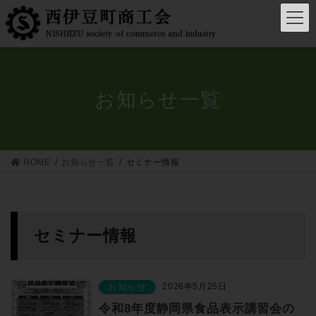
コ
ナ
ン
ビ
テ
ゲ
ン
ー
ツ
シ
へ
ョ
お知らせ一覧
ス
ン
キ
に
ッ
移
プ
動
HOME
お知らせ一覧
セミナー情報
セミナー情報
お知らせ
2026年5月25日
令和8年度静岡県食品表示講習会の