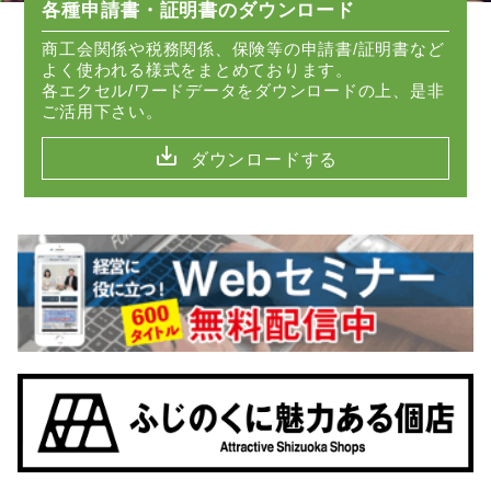
各種申請書・証明書のダウンロード
商工会関係や税務関係、保険等の申請書/証明書など
よく使われる様式をまとめております。
各エクセル/ワードデータをダウンロードの上、是非
ご活用下さい。
save_alt
ダウンロードする